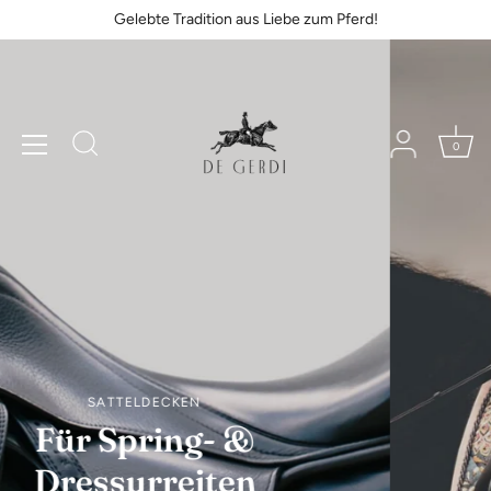
Skip
Gelebte Tradition aus Liebe zum Pferd!
to
content
0
AUS LIEBE ZU PFERDEN
Vive le style!